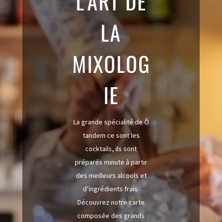
L’ART DE
LA
MIXOLOG
IE
La grande spécialité de Ô
tandem ce sont les
cocktails, ils sont
préparés minute à partir
des meilleurs alcools et
d’ingrédients frais.
Découvrez notre carte
composée des grands